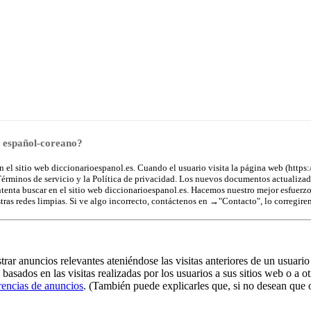
o español-coreano?
el sitio web diccionarioespanol.es. Cuando el usuario visita la página web (https:/
 Términos de servicio y la Política de privacidad. Los nuevos documentos actualizad
intenta buscar en el sitio web diccionarioespanol.es. Hacemos nuestro mejor esfuerz
ras redes limpias. Si ve algo incorrecto, contáctenos en →
"Contacto"
, lo corregire
ar anuncios relevantes ateniéndose las visitas anteriores de un usuario 
asados en las visitas realizadas por los usuarios a sus sitios web o a ot
rencias de anuncios
. (También puede explicarles que, si no desean que o